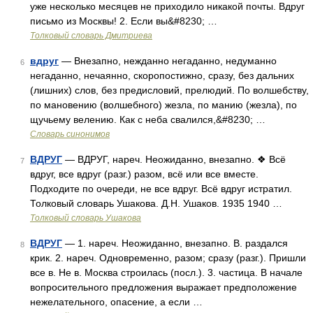
уже несколько месяцев не приходило никакой почты. Вдруг
письмо из Москвы! 2. Если вы&#8230; …
Толковый словарь Дмитриева
вдруг
— Внезапно, нежданно негаданно, недуманно
6
негаданно, нечаянно, скоропостижно, сразу, без дальних
(лишних) слов, без предисловий, прелюдий. По волшебству,
по мановению (волшебного) жезла, по манию (жезла), по
щучьему велению. Как с неба свалился,&#8230; …
Словарь синонимов
ВДРУГ
— ВДРУГ, нареч. Неожиданно, внезапно. ❖ Всё
7
вдруг, все вдруг (разг.) разом, всё или все вместе.
Подходите по очереди, не все вдруг. Всё вдруг истратил.
Толковый словарь Ушакова. Д.Н. Ушаков. 1935 1940 …
Толковый словарь Ушакова
ВДРУГ
— 1. нареч. Неожиданно, внезапно. В. раздался
8
крик. 2. нареч. Одновременно, разом; сразу (разг.). Пришли
все в. Не в. Москва строилась (посл.). 3. частица. В начале
вопросительного предложения выражает предположение
нежелательного, опасение, а если …