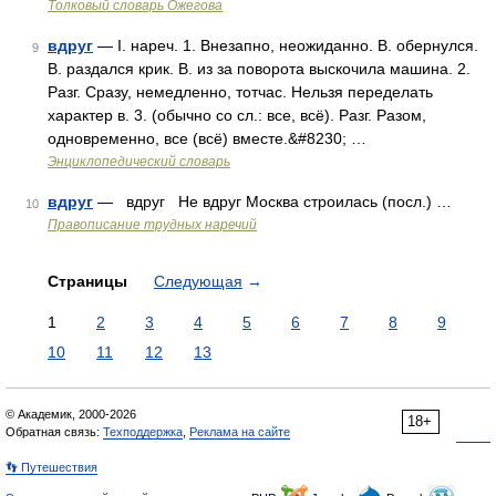
Толковый словарь Ожегова
вдруг
— I. нареч. 1. Внезапно, неожиданно. В. обернулся.
9
В. раздался крик. В. из за поворота выскочила машина. 2.
Разг. Сразу, немедленно, тотчас. Нельзя переделать
характер в. 3. (обычно со сл.: все, всё). Разг. Разом,
одновременно, все (всё) вместе.&#8230; …
Энциклопедический словарь
вдруг
— вдруг Не вдруг Москва строилась (посл.) …
10
Правописание трудных наречий
Страницы
Следующая
→
1
2
3
4
5
6
7
8
9
10
11
12
13
© Академик, 2000-2026
18+
Обратная связь:
Техподдержка
,
Реклама на сайте
👣 Путешествия