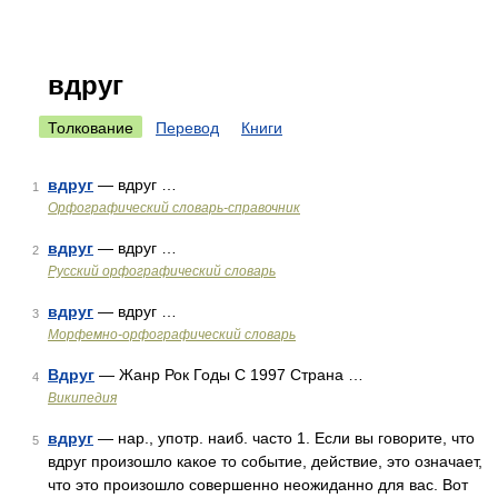
вдруг
Толкование
Перевод
Книги
вдруг
— вдруг …
1
Орфографический словарь-справочник
вдруг
— вдруг …
2
Русский орфографический словарь
вдруг
— вдруг …
3
Морфемно-орфографический словарь
Вдруг
— Жанр Рок Годы С 1997 Страна …
4
Википедия
вдруг
— нар., употр. наиб. часто 1. Если вы говорите, что
5
вдруг произошло какое то событие, действие, это означает,
что это произошло совершенно неожиданно для вас. Вот